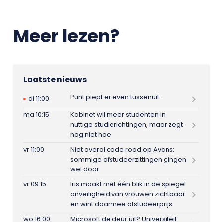
Meer lezen?
Laatste nieuws
Punt piept er even tussenuit
di 11:00
ma 10:15
Kabinet wil meer studenten in
nuttige studierichtingen, maar zegt
nog niet hoe
vr 11:00
Niet overal code rood op Avans:
sommige afstudeerzittingen gingen
wel door
vr 09:15
Iris maakt met één blik in de spiegel
onveiligheid van vrouwen zichtbaar
en wint daarmee afstudeerprijs
wo 16:00
Microsoft de deur uit? Universiteit