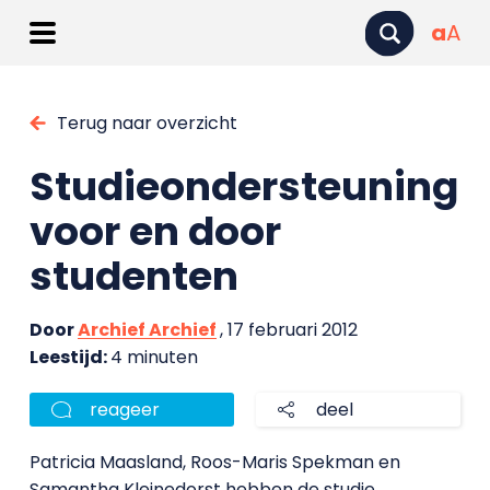
a
A
Terug naar overzicht
Studieondersteuning
voor en door
studenten
Door
Archief Archief
, 17 februari 2012
Leestijd:
4 minuten
reageer
deel
Patricia Maasland, Roos-Maris Spekman en
Samantha Kleinedorst hebben de studie