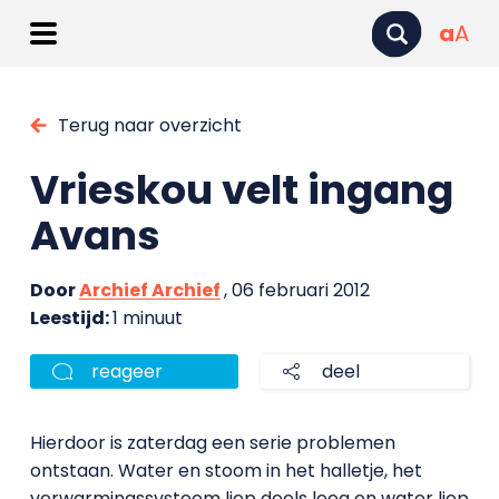
a
A
Terug naar overzicht
Vrieskou velt ingang
Avans
Door
Archief Archief
, 06 februari 2012
Leestijd:
1 minuut
reageer
deel
Hierdoor is zaterdag een serie problemen
ontstaan. Water en stoom in het halletje, het
verwarmingssysteem liep deels leeg en water liep