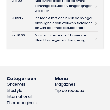
vr 11:00
Niet overal code rood op Avans:
sommige afstudeerzittingen gingen
wel door
vr 09:15
Iris maakt met één blik in de spiegel
onveiligheid van vrouwen zichtbaar
en wint daarmee afstudeerprijs
wo 16:00
Microsoft de deur uit? Universiteit
Utrecht wil eigen mailomgeving
Categorieën
Menu
Onderwijs
Magazines
Lifestyle
Tip de redactie
International
Themapagina’s