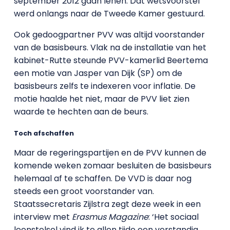
september 2012 gaan lenen. Dat wetsvoorstel
werd onlangs naar de Tweede Kamer gestuurd.
Ook gedoogpartner PVV was altijd voorstander
van de basisbeurs. Vlak na de installatie van het
kabinet-Rutte steunde PVV-kamerlid Beertema
een motie van Jasper van Dijk (SP) om de
basisbeurs zelfs te indexeren voor inflatie. De
motie haalde het niet, maar de PVV liet zien
waarde te hechten aan de beurs.
Toch afschaffen
Maar de regeringspartijen en de PVV kunnen de
komende weken zomaar besluiten de basisbeurs
helemaal af te schaffen. De VVD is daar nog
steeds een groot voorstander van.
Staatssecretaris Zijlstra zegt deze week in een
interview met
Erasmus Magazine
: ‘Het sociaal
leenstelsel vind ik te allen tijde een verstandig