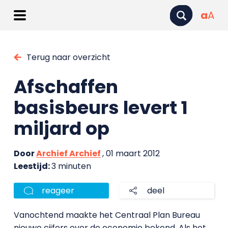
a
A
Terug naar overzicht
Afschaffen
basisbeurs levert 1
miljard op
Door
Archief Archief
, 01 maart 2012
Leestijd:
3 minuten
reageer
deel
Vanochtend maakte het Centraal Plan Bureau
nieuwe cijfers over de economie bekend. Als het