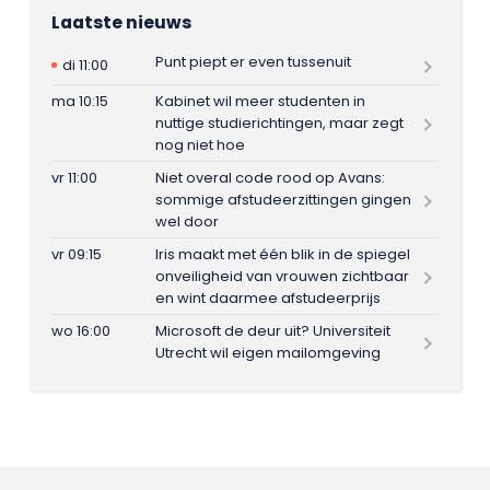
Laatste nieuws
Punt piept er even tussenuit
di 11:00
ma 10:15
Kabinet wil meer studenten in
nuttige studierichtingen, maar zegt
nog niet hoe
vr 11:00
Niet overal code rood op Avans:
sommige afstudeerzittingen gingen
wel door
vr 09:15
Iris maakt met één blik in de spiegel
onveiligheid van vrouwen zichtbaar
en wint daarmee afstudeerprijs
wo 16:00
Microsoft de deur uit? Universiteit
Utrecht wil eigen mailomgeving