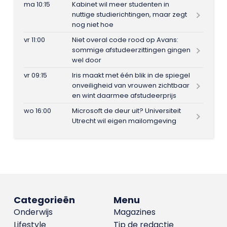
ma 10:15
Kabinet wil meer studenten in
nuttige studierichtingen, maar zegt
nog niet hoe
vr 11:00
Niet overal code rood op Avans:
sommige afstudeerzittingen gingen
wel door
vr 09:15
Iris maakt met één blik in de spiegel
onveiligheid van vrouwen zichtbaar
en wint daarmee afstudeerprijs
wo 16:00
Microsoft de deur uit? Universiteit
Utrecht wil eigen mailomgeving
Categorieën
Menu
Onderwijs
Magazines
Lifestyle
Tip de redactie