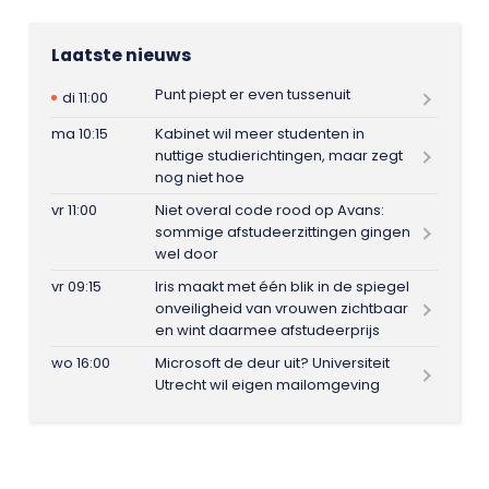
Laatste nieuws
Punt piept er even tussenuit
di 11:00
ma 10:15
Kabinet wil meer studenten in
nuttige studierichtingen, maar zegt
nog niet hoe
vr 11:00
Niet overal code rood op Avans:
sommige afstudeerzittingen gingen
wel door
vr 09:15
Iris maakt met één blik in de spiegel
onveiligheid van vrouwen zichtbaar
en wint daarmee afstudeerprijs
wo 16:00
Microsoft de deur uit? Universiteit
Utrecht wil eigen mailomgeving