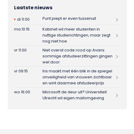
Laatste nieuws
Punt piept er even tussenuit
di 11:00
ma 10:15
Kabinet wil meer studenten in
nuttige studierichtingen, maar zegt
nog niet hoe
vr 11:00
Niet overal code rood op Avans:
sommige afstudeerzittingen gingen
wel door
vr 09:15
Iris maakt met één blik in de spiegel
onveiligheid van vrouwen zichtbaar
en wint daarmee afstudeerprijs
wo 16:00
Microsoft de deur uit? Universiteit
Utrecht wil eigen mailomgeving