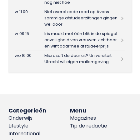
nog niet hoe
vr 11:00
Niet overal code rood op Avans:
sommige afstudeerzittingen gingen
wel door
vr 09:15
Iris maakt met één blik in de spiegel
onveiligheid van vrouwen zichtbaar
en wint daarmee afstudeerprijs
wo 16:00
Microsoft de deur uit? Universiteit
Utrecht wil eigen mailomgeving
Categorieën
Menu
Onderwijs
Magazines
Lifestyle
Tip de redactie
International