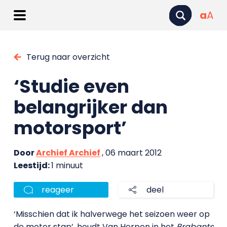
a
A
Terug naar overzicht
‘Studie even
belangrijker dan
motorsport’
Door
Archief Archief
, 06 maart 2012
Leestijd:
1 minuut
reageer
deel
‘Misschien dat ik halverwege het seizoen weer op
de motor stap’, houdt Van Herpen in het
Brabants