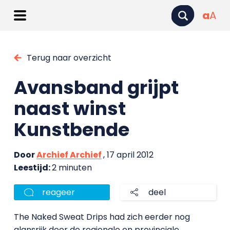
a
A
Terug naar overzicht
Avansband grijpt
naast winst
Kunstbende
Door
Archief Archief
, 17 april 2012
Leestijd:
2 minuten
reageer
deel
The Naked Sweat Drips had zich eerder nog
glansrijk door de regionale en provinciale