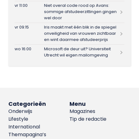
vr 11:00
Niet overal code rood op Avans:
sommige afstudeerzittingen gingen
wel door
vr 09:15
Iris maakt met één blik in de spiegel
onveiligheid van vrouwen zichtbaar
en wint daarmee afstudeerprijs
wo 16:00
Microsoft de deur uit? Universiteit
Utrecht wil eigen mailomgeving
Categorieën
Menu
Onderwijs
Magazines
Lifestyle
Tip de redactie
International
Themapagina’s