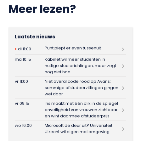
Meer lezen?
Laatste nieuws
Punt piept er even tussenuit
di 11:00
ma 10:15
Kabinet wil meer studenten in
nuttige studierichtingen, maar zegt
nog niet hoe
vr 11:00
Niet overal code rood op Avans:
sommige afstudeerzittingen gingen
wel door
vr 09:15
Iris maakt met één blik in de spiegel
onveiligheid van vrouwen zichtbaar
en wint daarmee afstudeerprijs
wo 16:00
Microsoft de deur uit? Universiteit
Utrecht wil eigen mailomgeving