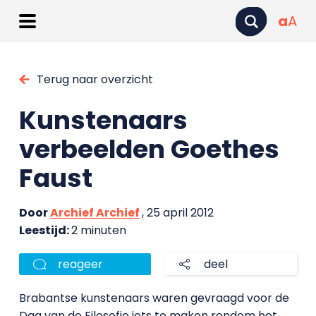
a
A
Terug naar overzicht
Kunstenaars
verbeelden Goethes
Faust
Door
Archief Archief
, 25 april 2012
Leestijd:
2 minuten
reageer
deel
Brabantse kunstenaars waren gevraagd voor de
Dag van de Filosofie iets te maken rondom het