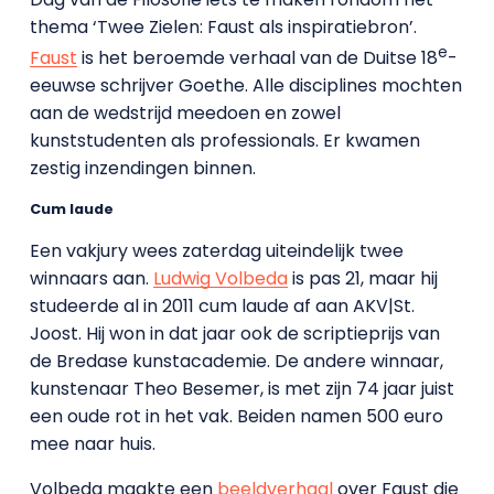
thema ‘Twee Zielen: Faust als inspiratiebron’.
e
Faust
is het beroemde verhaal van de Duitse 18
-
eeuwse schrijver Goethe. Alle disciplines mochten
aan de wedstrijd meedoen en zowel
kunststudenten als professionals. Er kwamen
zestig inzendingen binnen.
Cum laude
Een vakjury wees zaterdag uiteindelijk twee
winnaars aan.
Ludwig Volbeda
is pas 21, maar hij
studeerde al in 2011 cum laude af aan AKV|St.
Joost. Hij won in dat jaar ook de scriptieprijs van
de Bredase kunstacademie. De andere winnaar,
kunstenaar Theo Besemer, is met zijn 74 jaar juist
een oude rot in het vak. Beiden namen 500 euro
mee naar huis.
Volbeda maakte een
beeldverhaal
over Faust die