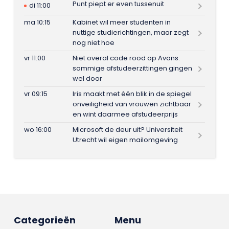
Punt piept er even tussenuit
di 11:00
ma 10:15
Kabinet wil meer studenten in
nuttige studierichtingen, maar zegt
nog niet hoe
vr 11:00
Niet overal code rood op Avans:
sommige afstudeerzittingen gingen
wel door
vr 09:15
Iris maakt met één blik in de spiegel
onveiligheid van vrouwen zichtbaar
en wint daarmee afstudeerprijs
wo 16:00
Microsoft de deur uit? Universiteit
Utrecht wil eigen mailomgeving
Categorieën
Menu