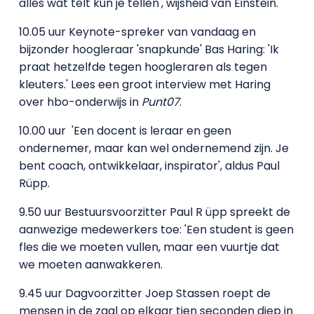
alles wat telt kun je tellen', wijsheid van Einstein.
10.05 uur Keynote-spreker van vandaag en
bijzonder hoogleraar 'snapkunde' Bas Haring: 'Ik
praat hetzelfde tegen hoogleraren als tegen
kleuters.' Lees een groot interview met Haring
over hbo-onderwijs in
Punt07
.
10.00 uur 'Een docent is leraar en geen
ondernemer, maar kan wel ondernemend zijn. Je
bent coach, ontwikkelaar, inspirator', aldus Paul
Rüpp.
9.50 uur Bestuursvoorzitter Paul R
üpp spreekt de
aanwezige medewerkers toe: 'Een student is geen
fles die we moeten vullen, maar een vuurtje dat
we moeten aanwakkeren.
9.45 uur Dagvoorzitter Joep Stassen roept de
mensen in de zaal op elkaar tien seconden diep in