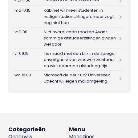
di 11:00
ma 10:15
Kabinet wil meer studenten in
nuttige studierichtingen, maar zegt
nog niet hoe
vr 11:00
Niet overal code rood op Avans:
sommige afstudeerzittingen gingen
wel door
vr 09:15
Iris maakt met één blik in de spiegel
onveiligheid van vrouwen zichtbaar
en wint daarmee afstudeerprijs
wo 16:00
Microsoft de deur uit? Universiteit
Utrecht wil eigen mailomgeving
Categorieën
Menu
Onderwijs
Magazines