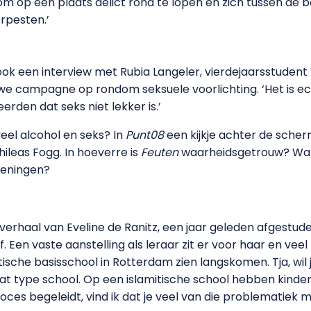
 om op een plaats delict rond te lopen en zich tussen de 
erpesten.’
ook een interview met Rubia Langeler, vierdejaarsstudent 
e campagne op rondom seksuele voorlichting. ‘Het is ech
erden dat seks niet lekker is.’
eel alcohol en seks? In
Punt08
een kijkje achter de scher
ileas Fogg. In hoeverre is
Feuten
waarheidsgetrouw? Wat 
oeningen?
 verhaal van Eveline de Ranitz, een jaar geleden afgestud
 Een vaste aanstelling als leraar zit er voor haar en veel 
sche basisschool in Rotterdam zien langskomen. Tja, wil j
j dat type school. Op een islamitische school hebben kin
roces begeleidt, vind ik dat je veel van die problematiek 