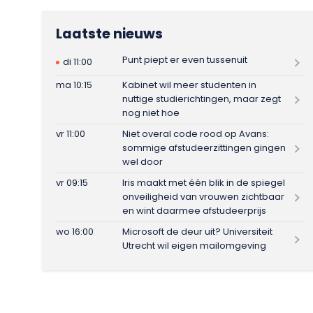
Laatste nieuws
Punt piept er even tussenuit
di 11:00
ma 10:15
Kabinet wil meer studenten in
nuttige studierichtingen, maar zegt
nog niet hoe
vr 11:00
Niet overal code rood op Avans:
sommige afstudeerzittingen gingen
wel door
vr 09:15
Iris maakt met één blik in de spiegel
onveiligheid van vrouwen zichtbaar
en wint daarmee afstudeerprijs
wo 16:00
Microsoft de deur uit? Universiteit
Utrecht wil eigen mailomgeving