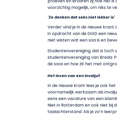
proeven en ervaren zij hoe het is
voorzichtig mogelijk, om niks te v
'Ze denken dat seks niet lekker is'
Verder vind je in de nieuwe krant 
in opdracht van de GGD een nieuw
niet wisten wat een soa is en bewe
Studentenvereniging; dat is toch v
studentenvereniging van Breda: Ph
de soos en hoe zit het met ontgr
Het leven van een invaljuf
In de nieuwe krant lees je ook het
voornamelijk werkzaam als invaljuf.
eens een vacature van een islamiti
Niet in Rotterdam en ook niet bi
taalachterstand. Als je zo’n leerp