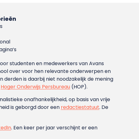
rieën
s
ional
gina’s
g voor studenten en medewerkers van Avans
ool over voor hen relevante onderwerpen en
derden is daarbij niet noodzakelijk de mening
t
Hoger Onderwijs Persbureau
(HOP).
nalistieke onafhankelijkheid, op basis van vrije
heid is geborgd door een
redactiestatuut
. De
kedIn
. Een keer per jaar verschijnt er een