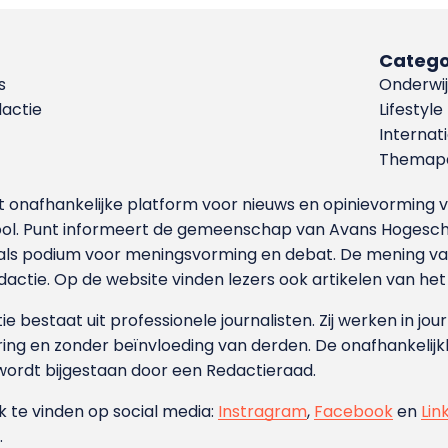
Catego
s
Onderwij
dactie
Lifestyle
Internat
Themapa
et onafhankelijke platform voor nieuws en opinievormin
ool. Punt informeert de gemeenschap van Avans Hogesch
als podium voor meningsvorming en debat. De mening van 
dactie. Op de website vinden lezers ook artikelen van he
e bestaat uit professionele journalisten. Zij werken in jour
ing en zonder beïnvloeding van derden. De onafhankelijk
wordt bijgestaan door een Redactieraad.
ok te vinden op social media:
Instragram
,
Facebook
en
Lin
.