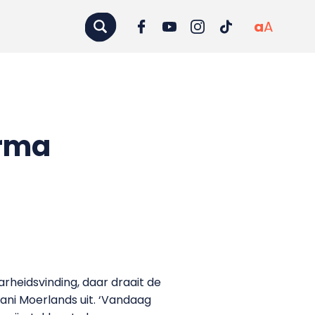
a
A
erma
heidsvinding, daar draait de
ani Moerlands uit. ‘Vandaag