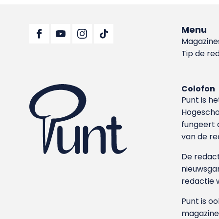
Menu
Magazine
Tip de re
Colofon
Punt is h
Hoge­sch
fungeert 
van de re
De redacti
nieuwsgar
redactie 
Punt is o
magazine