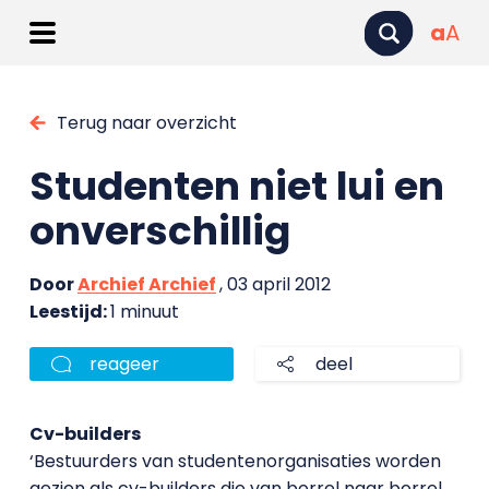
a
A
Terug naar overzicht
Studenten niet lui en
onverschillig
Door
Archief Archief
, 03 april 2012
Leestijd:
1 minuut
reageer
deel
Cv-builders
‘Bestuurders van studentenorganisaties worden
gezien als cv-builders die van borrel naar borrel