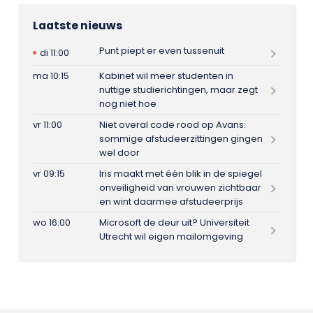
Laatste nieuws
Punt piept er even tussenuit
di 11:00
ma 10:15
Kabinet wil meer studenten in
nuttige studierichtingen, maar zegt
nog niet hoe
vr 11:00
Niet overal code rood op Avans:
sommige afstudeerzittingen gingen
wel door
vr 09:15
Iris maakt met één blik in de spiegel
onveiligheid van vrouwen zichtbaar
en wint daarmee afstudeerprijs
wo 16:00
Microsoft de deur uit? Universiteit
Utrecht wil eigen mailomgeving