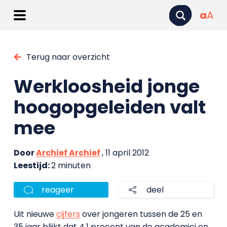
a
A
Terug naar overzicht
Werkloosheid jonge
hoogopgeleiden valt
mee
Door
Archief Archief
, 11 april 2012
Leestijd:
2 minuten
reageer
deel
Uit nieuwe
cijfers
over jongeren tussen de 25 en
35 jaar blijkt dat 4,1 procent van de academici en