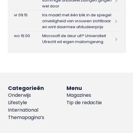
sommige afstudeerzittingen gingen
wel door
vr 09:15
Iris maakt met één blik in de spiegel
onveiligheid van vrouwen zichtbaar
en wint daarmee afstudeerprijs
wo 16:00
Microsoft de deur uit? Universiteit
Utrecht wil eigen mailomgeving
Categorieën
Menu
Onderwijs
Magazines
Lifestyle
Tip de redactie
International
Themapagina’s