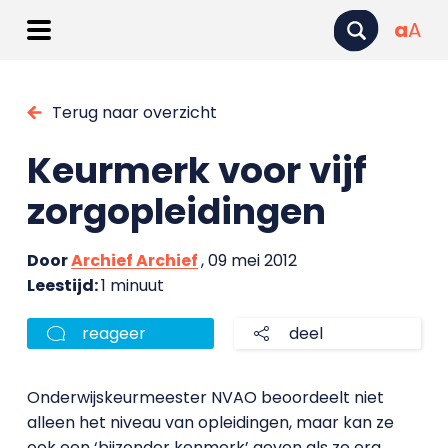
a
A
Terug naar overzicht
Keurmerk voor vijf
zorgopleidingen
Door
Archief Archief
, 09 mei 2012
Leestijd:
1 minuut
reageer
deel
Onderwijskeurmeester NVAO beoordeelt niet
alleen het niveau van opleidingen, maar kan ze
ook een ‘bijzonder kenmerk’ geven als ze erg