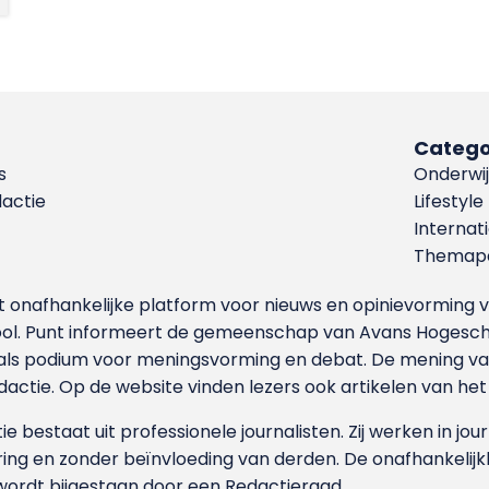
Catego
s
Onderwij
dactie
Lifestyle
Internat
Themapa
et onafhankelijke platform voor nieuws en opinievormin
ool. Punt informeert de gemeenschap van Avans Hogesch
als podium voor meningsvorming en debat. De mening van 
dactie. Op de website vinden lezers ook artikelen van he
e bestaat uit professionele journalisten. Zij werken in jour
ing en zonder beïnvloeding van derden. De onafhankelijk
wordt bijgestaan door een Redactieraad.