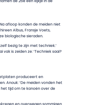
amen de 26e een kijkje in de
a afloop konden de meiden niet
ireen Albus, Fransje Voets,
e biologische sieraden.
lf bezig te zijn met techniek.’
 vak is zeiden ze: ‘Techniek saai?
fsetplaten produceert en
elen. Anouk: ‘De meiden vonden het
 het tijd om te kanoën over de
 gekregen en overwegen sommigen