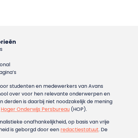
rieën
s
ional
gina’s
g voor studenten en medewerkers van Avans
ool over voor hen relevante onderwerpen en
derden is daarbij niet noodzakelijk de mening
t
Hoger Onderwijs Persbureau
(HOP).
nalistieke onafhankelijkheid, op basis van vrije
heid is geborgd door een
redactiestatuut
. De