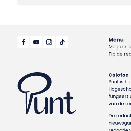
Menu
Magazine
Tip de re
Colofon
Punt is h
Hoge­sch
fungeert 
van de re
De redacti
nieuwsgar
redactie 