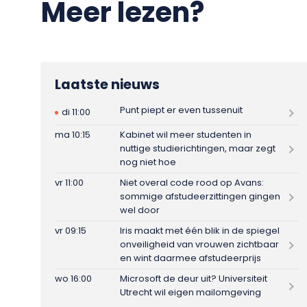
Meer lezen?
Laatste nieuws
Punt piept er even tussenuit
di 11:00
ma 10:15
Kabinet wil meer studenten in
nuttige studierichtingen, maar zegt
nog niet hoe
vr 11:00
Niet overal code rood op Avans:
sommige afstudeerzittingen gingen
wel door
vr 09:15
Iris maakt met één blik in de spiegel
onveiligheid van vrouwen zichtbaar
en wint daarmee afstudeerprijs
wo 16:00
Microsoft de deur uit? Universiteit
Utrecht wil eigen mailomgeving