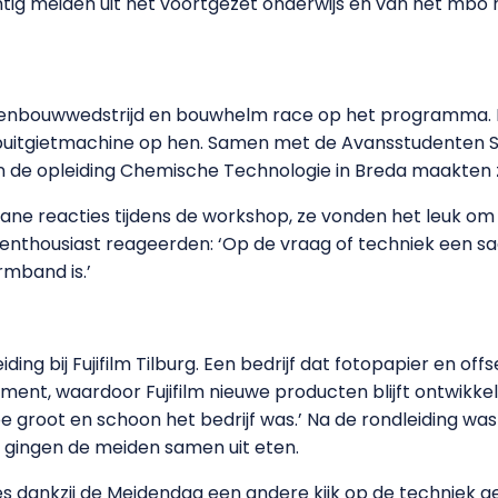
tig meiden uit het voortgezet onderwijs en van het mbo n
genbouwwedstrijd en bouwhelm race op het programma. N
puitgietmachine op hen. Samen met de Avansstudenten Sh
 de opleiding Chemische Technologie in Breda maakten z
ne reacties tijdens de workshop, ze vonden het leuk om ze
nthousiast reageerden: ‘Op de vraag of techniek een saai
rmband is.’
ding bij Fujifilm Tilburg. Een bedrijf dat fotopapier en of
ment, waardoor Fujifilm nieuwe producten blijft ontwikk
 groot en schoon het bedrijf was.’ Na de rondleiding was
g gingen de meiden samen uit eten.
 dankzij de Meidendag een andere kijk op de techniek