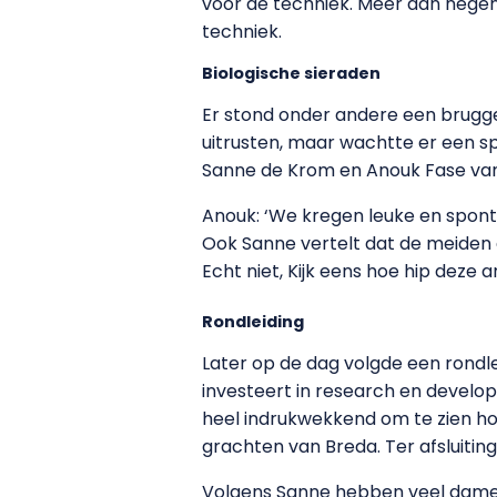
voor de techniek. Meer dan negen
techniek.
Biologische sieraden
Er stond onder andere een brug
uitrusten, maar wachtte er een s
Sanne de Krom en Anouk Fase van
Anouk: ‘We kregen leuke en sponta
Ook Sanne vertelt dat de meiden e
Echt niet, Kijk eens hoe hip deze a
Rondleiding
Later op de dag volgde een rondlei
investeert in research en develop
heel indrukwekkend om te zien hoe
grachten van Breda. Ter afsluitin
Volgens Sanne hebben veel dames