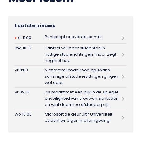
Laatste nieuws
Punt piept er even tussenuit
di 11:00
ma 10:15
Kabinet wil meer studenten in
nuttige studierichtingen, maar zegt
nog niet hoe
vr 11:00
Niet overal code rood op Avans:
sommige afstudeerzittingen gingen
wel door
vr 09:15
Iris maakt met één blik in de spiegel
onveiligheid van vrouwen zichtbaar
en wint daarmee afstudeerprijs
wo 16:00
Microsoft de deur uit? Universiteit
Utrecht wil eigen mailomgeving