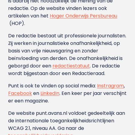
is daarbij niet noodzakelijk de mening van de
redactie. Op de website vinden lezers ook
artikelen van het
Hoger Onderwijs Persbureau
(HOP).
De redactie bestaat uit professionele journalisten.
Zij werken in journalistieke onafhankelijkheid, op
basis van vrije nieuwsgaring en zonder
beïnvloeding van derden. De onafhankelijkheid is
geborgd door een
redactiestatuut
. De redactie
wordt bijgestaan door een Redactieraad.
Punt is ook te vinden op social media:
Instragram
,
Facebook
en
LinkedIn
. Een keer per jaar verschijnt
er een magazine.
De website punt.avans.nl voldoet gedeeltelijk aan
de internationale toegankelijkheidsrichtlijnen
WCAG 2.1, niveau AA. Ga naar de