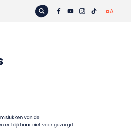
a
A
s
 mislukken van de
 er blijkbaar niet voor gezorgd