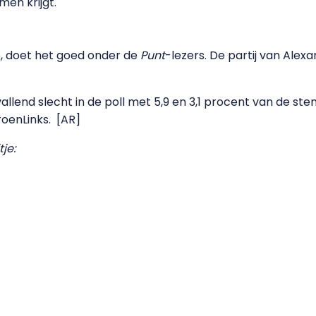
men krijgt.
66, doet het goed onder de
Punt
-lezers. De partij van Ale
llend slecht in de poll met 5,9 en 3,1 procent van de 
roenLinks.
[AR]
je: