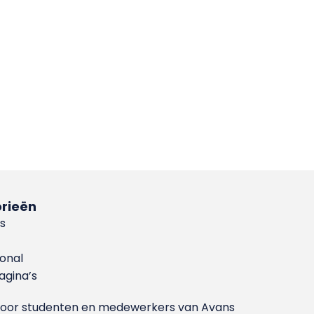
rieën
s
ional
gina’s
g voor studenten en medewerkers van Avans