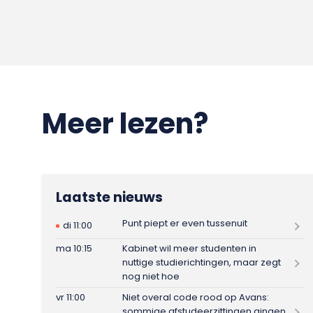
Meer lezen?
Laatste nieuws
Punt piept er even tussenuit
di 11:00
ma 10:15
Kabinet wil meer studenten in
nuttige studierichtingen, maar zegt
nog niet hoe
vr 11:00
Niet overal code rood op Avans:
sommige afstudeerzittingen gingen