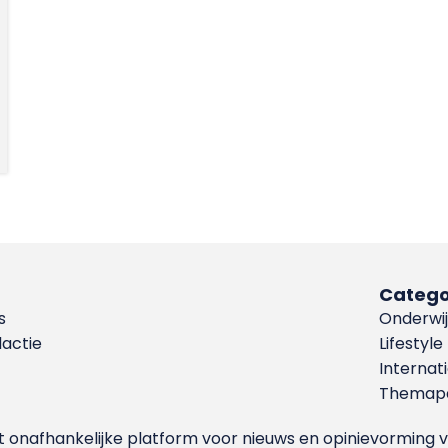
Catego
s
Onderwij
dactie
Lifestyle
Internat
Themapa
et onafhankelijke platform voor nieuws en opinievormin