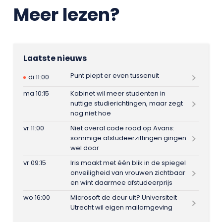
Meer lezen?
Laatste nieuws
Punt piept er even tussenuit
di 11:00
ma 10:15
Kabinet wil meer studenten in
nuttige studierichtingen, maar zegt
nog niet hoe
vr 11:00
Niet overal code rood op Avans:
sommige afstudeerzittingen gingen
wel door
vr 09:15
Iris maakt met één blik in de spiegel
onveiligheid van vrouwen zichtbaar
en wint daarmee afstudeerprijs
wo 16:00
Microsoft de deur uit? Universiteit
Utrecht wil eigen mailomgeving