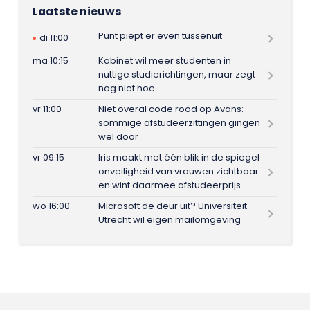
Laatste nieuws
Punt piept er even tussenuit
di 11:00
ma 10:15
Kabinet wil meer studenten in
nuttige studierichtingen, maar zegt
nog niet hoe
vr 11:00
Niet overal code rood op Avans:
sommige afstudeerzittingen gingen
wel door
vr 09:15
Iris maakt met één blik in de spiegel
onveiligheid van vrouwen zichtbaar
en wint daarmee afstudeerprijs
wo 16:00
Microsoft de deur uit? Universiteit
Utrecht wil eigen mailomgeving