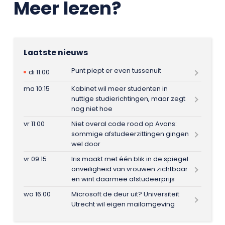
Meer lezen?
Laatste nieuws
Punt piept er even tussenuit
di 11:00
ma 10:15
Kabinet wil meer studenten in
nuttige studierichtingen, maar zegt
nog niet hoe
vr 11:00
Niet overal code rood op Avans:
sommige afstudeerzittingen gingen
wel door
vr 09:15
Iris maakt met één blik in de spiegel
onveiligheid van vrouwen zichtbaar
en wint daarmee afstudeerprijs
wo 16:00
Microsoft de deur uit? Universiteit
Utrecht wil eigen mailomgeving