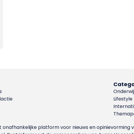
Catego
s
Onderwij
dactie
Lifestyle
Internat
Themapa
et onafhankelijke platform voor nieuws en opinievormin