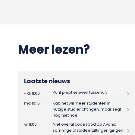
Meer lezen?
Laatste nieuws
Punt piept er even tussenuit
di 11:00
ma 10:15
Kabinet wil meer studenten in
nuttige studierichtingen, maar zegt
nog niet hoe
vr 11:00
Niet overal code rood op Avans:
sommige afstudeerzittingen gingen