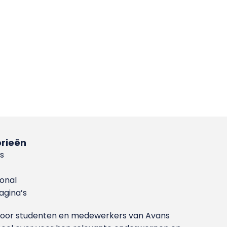
rieën
s
ional
gina’s
g voor studenten en medewerkers van Avans