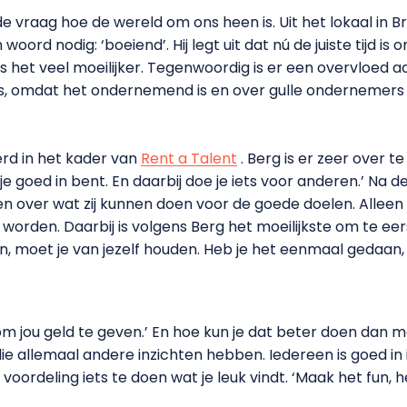
 vraag hoe de wereld om ons heen is. Uit het lokaal in 
n woord nodig: ‘boeiend’. Hij legt uit dat nú de juiste tijd
 het veel moeilijker. Tegenwoordig is er een overvloed aa
is, omdat het ondernemend is en over gulle ondernemers 
rd in het kader van
Rent a Talent
. Berg is er zeer over te
e goed in bent. En daarbij doe je iets voor anderen.’ Na d
 over wat zij kunnen doen voor de goede doelen. Alleen 
worden. Daarbij is volgens Berg het moeilijkste om te ee
en, moet je van jezelf houden. Heb je het eenmaal gedaa
om jou geld te geven.’ En hoe kun je dat beter doen dan 
e allemaal andere inzichten hebben. Iedereen is goed in 
oordeling iets te doen wat je leuk vindt. ‘Maak het fun, h