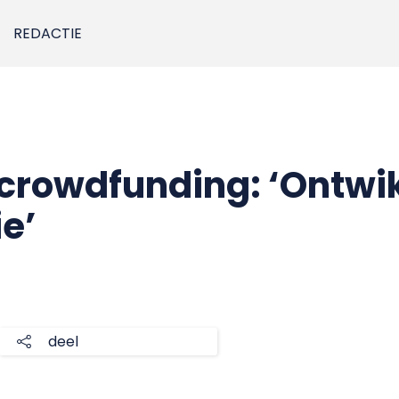
REDACTIE
crowdfunding: ‘Ontwi
ie’
deel