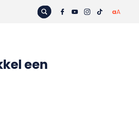
a
A
kkel een