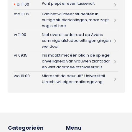
Punt piept er even tussenuit
di 11:00
ma 10:15
Kabinet wil meer studenten in
nuttige studierichtingen, maar zegt
nog niet hoe
vr 11:00
Niet overal code rood op Avans:
sommige afstudeerzittingen gingen
wel door
vr 09:15
Iris maakt met één blik in de spiegel
onveiligheid van vrouwen zichtbaar
en wint daarmee afstudeerprijs
wo 16:00
Microsoft de deur uit? Universiteit
Utrecht wil eigen mailomgeving
Categorieën
Menu