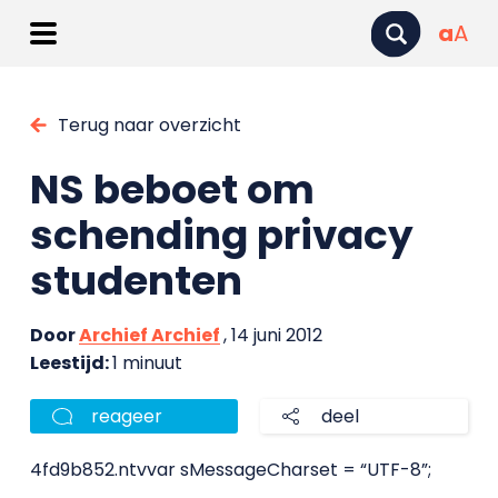
a
A
Terug naar overzicht
NS beboet om
schending privacy
studenten
Door
Archief Archief
, 14 juni 2012
Leestijd:
1 minuut
reageer
deel
4fd9b852.ntvvar sMessageCharset = “UTF-8”;