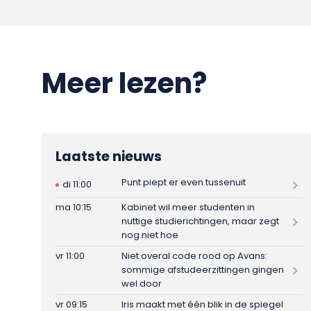
Meer lezen?
Laatste nieuws
Punt piept er even tussenuit
di 11:00
ma 10:15
Kabinet wil meer studenten in
nuttige studierichtingen, maar zegt
nog niet hoe
vr 11:00
Niet overal code rood op Avans:
sommige afstudeerzittingen gingen
wel door
vr 09:15
Iris maakt met één blik in de spiegel