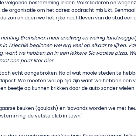
e volgende bestemming leiden. Volksliederen en wagenz
jk de organisatie om het adres: opdracht mislukt. Eenmaa
 de zon en doen we het rijke nachtleven van de stad eer a
 richting Bratislava: meer snelweg en weinig landweggetje
in Tsjechië beginnen wel erg veel op elkaar te lijken. Va
want we hebben zin in een lekkere Slowaakse pizza. We 
met een paar liter bier.
an toch echt aangebroken. Na al wat mooie steden te heb
dapest. We moeten wel op tijd zijn want we hebben een
n beetje op kunnen krikken door de auto zonder wielen 
ngaarse keuken (goulash) en ‘savonds worden we met h
stemming: de vetste club in town.'
e dan nu toch weer richting huis. Sommige teams blijv