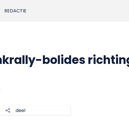
REDACTIE
krally-bolides richtin
2
deel