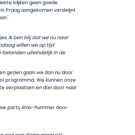
iekte blijken geen goede
l in Praag aangekomen verdwijnt
an.'
s. Ik ben blij dat we nu naar
ndaag willen we op tijd
belanden uiteindelijk in de
ben gezien gaan we dan nu door
 vol programma. We kunnen onze
te verplaatsen en dan door naar
euse party limo-hummer door
en nog een dagje maar wij