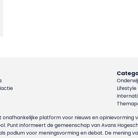
Catego
s
Onderwij
dactie
Lifestyle
Internat
Themapa
et onafhankelijke platform voor nieuws en opinievormin
ool. Punt informeert de gemeenschap van Avans Hogesch
als podium voor meningsvorming en debat. De mening van 