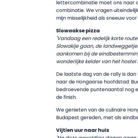
lettercombinatie moet ons naar d
combinatie. We vragen uiteindeli
mijn misselijkheid als sneeuw voor
Slowaakse pizza
'Vandaag een redelijk korte route
Slowakije gaan, de landweggetjes 
aankomen bij de eindbestemming, 
wonderlijke kelder van het hostel 
De laatste dag van de rally is d
naar de Hongaarse hoofdstad: Bu
bedroevende puntenaantal nog ee
de finish.
We genieten van de culinaire Ho
Budapest gereden, met als eindbe
Vijtien uur naar huis
'Na deze geweldige dagen gaan w