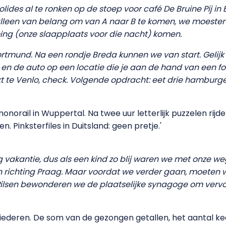
olides al te ronken op de stoep voor café De Bruine Pij i
t alleen van belang om van A naar B te komen, we moest
ng (onze slaapplaats voor die nacht) komen.
 Dortmund. Na een rondje Breda kunnen we van start. Gelij
 en de auto op een locatie die je aan de hand van een fot
kt te Venlo, check. Volgende opdracht: eet drie hamburg
norail in Wuppertal. Na twee uur letterlijk puzzelen rij
 Pinksterfiles in Duitsland: geen pretje.'
akantie, dus als een kind zo blij waren we met onze w
 richting Praag. Maar voordat we verder gaan, moeten w
Pilsen bewonderen we de plaatselijke synagoge om vervol
liederen. De som van de gezongen getallen, het aantal k