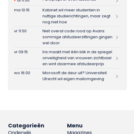
di 11:00
ma 10:15
Kabinet wil meer studenten in
nuttige studierichtingen, maar zegt
nog niet hoe
vr 11:00
Niet overal code rood op Avans:
sommige afstudeerzittingen gingen
wel door
vr 09:15
Iris maakt met één blik in de spiegel
onveiligheid van vrouwen zichtbaar
en wint daarmee afstudeerprijs
wo 16:00
Microsoft de deur uit? Universiteit
Utrecht wil eigen mailomgeving
Categorieën
Menu
Onderwijs
Magazines