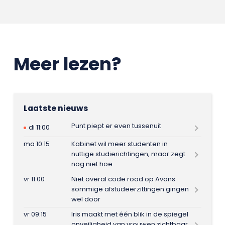
Meer lezen?
Laatste nieuws
Punt piept er even tussenuit
di 11:00
ma 10:15
Kabinet wil meer studenten in
nuttige studierichtingen, maar zegt
nog niet hoe
vr 11:00
Niet overal code rood op Avans:
sommige afstudeerzittingen gingen
wel door
vr 09:15
Iris maakt met één blik in de spiegel
onveiligheid van vrouwen zichtbaar