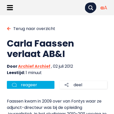
a
A
Terug naar overzicht
Carla Faassen
verlaat AB&I
Door
Archief Archief
, 02 juli 2012
Leestijd:
1 minuut
reageer
deel
Faassen kwam in 2009 over van Fontys waar ze
adjunct-directeur was bij de opleiding
Journalistiek. In het studiejaar 2010-2011 verving ze