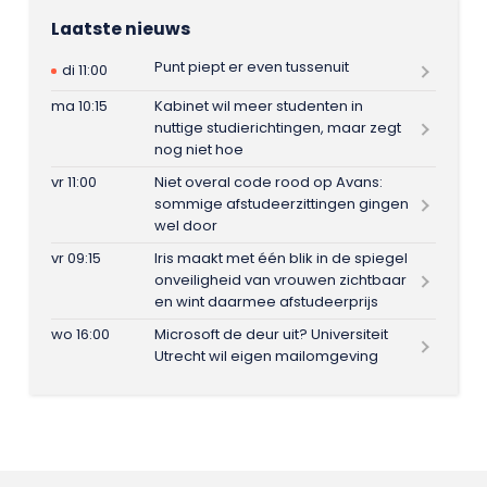
Laatste nieuws
Punt piept er even tussenuit
di 11:00
ma 10:15
Kabinet wil meer studenten in
nuttige studierichtingen, maar zegt
nog niet hoe
vr 11:00
Niet overal code rood op Avans:
sommige afstudeerzittingen gingen
wel door
vr 09:15
Iris maakt met één blik in de spiegel
onveiligheid van vrouwen zichtbaar
en wint daarmee afstudeerprijs
wo 16:00
Microsoft de deur uit? Universiteit
Utrecht wil eigen mailomgeving