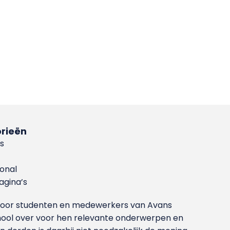
rieën
s
ional
gina’s
g voor studenten en medewerkers van Avans
ool over voor hen relevante onderwerpen en