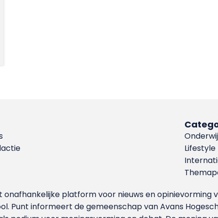
Catego
s
Onderwij
dactie
Lifestyle
Internat
Themapa
et onafhankelijke platform voor nieuws en opinievormin
ool. Punt informeert de gemeenschap van Avans Hogesch