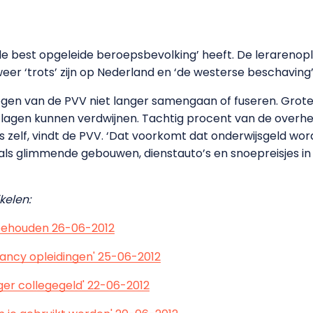
de best opgeleide beroepsbevolking’ heeft. De lerareno
r ‘trots’ zijn op Nederland en ‘de westerse beschaving’
gen van de PVV niet langer samengaan of fuseren. Grot
agen kunnen verdwijnen. Tachtig procent van de overhe
 zelf, vindt de PVV. ‘Dat voorkomt dat onderwijsgeld wo
ls glimmende gebouwen, dienstauto’s en snoepreisjes in
kelen:
s behouden 26-06-2012
r fancy opleidingen' 25-06-2012
ager collegegeld' 22-06-2012