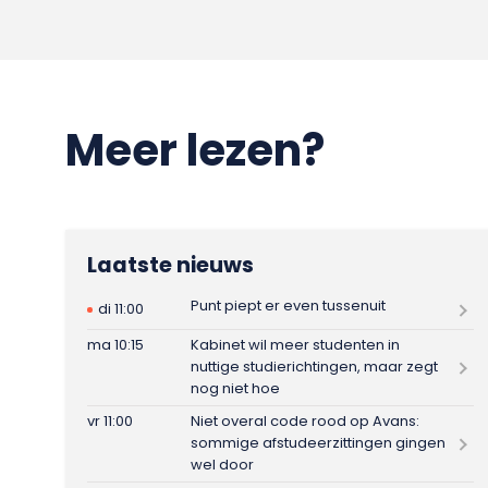
Meer lezen?
Laatste nieuws
Punt piept er even tussenuit
di 11:00
ma 10:15
Kabinet wil meer studenten in
nuttige studierichtingen, maar zegt
nog niet hoe
vr 11:00
Niet overal code rood op Avans:
sommige afstudeerzittingen gingen
wel door