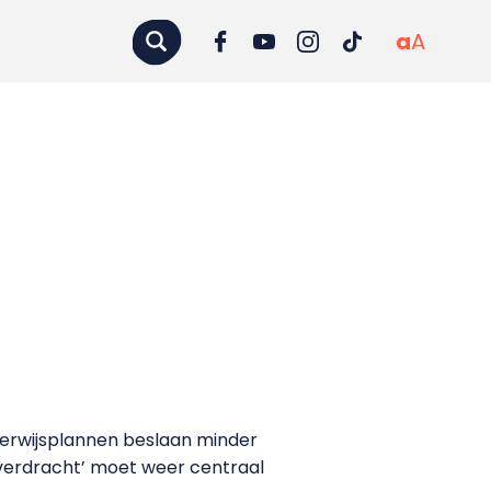
a
A
erwijsplannen beslaan minder
soverdracht’ moet weer centraal