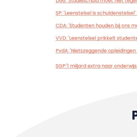
D66: 'Studieschuld moet niet tege
SP: 'Leenstelsel is schuldenstelsel
CDA: 'Studenten houden bij ons m
VVD: 'Leenstelsel prikkelt student
PvdA: 'Nietszeggende opleidingen
SGP:'1 miljard extra naar onderwij