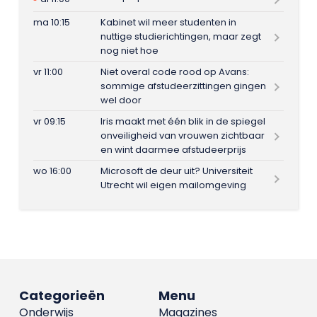
ma 10:15
Kabinet wil meer studenten in
nuttige studierichtingen, maar zegt
nog niet hoe
vr 11:00
Niet overal code rood op Avans:
sommige afstudeerzittingen gingen
wel door
vr 09:15
Iris maakt met één blik in de spiegel
onveiligheid van vrouwen zichtbaar
en wint daarmee afstudeerprijs
wo 16:00
Microsoft de deur uit? Universiteit
Utrecht wil eigen mailomgeving
Categorieën
Menu
Onderwijs
Magazines