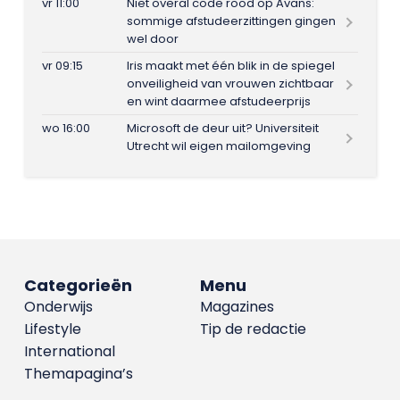
vr 11:00
Niet overal code rood op Avans:
sommige afstudeerzittingen gingen
wel door
vr 09:15
Iris maakt met één blik in de spiegel
onveiligheid van vrouwen zichtbaar
en wint daarmee afstudeerprijs
wo 16:00
Microsoft de deur uit? Universiteit
Utrecht wil eigen mailomgeving
Categorieën
Menu
Onderwijs
Magazines
Lifestyle
Tip de redactie
International
Themapagina’s