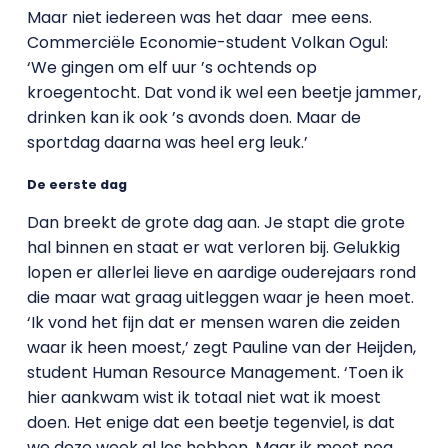
Maar niet iedereen was het daar mee eens.
Commerciële Economie-student Volkan Ogul:
‘We gingen om elf uur ’s ochtends op
kroegentocht. Dat vond ik wel een beetje jammer,
drinken kan ik ook ’s avonds doen. Maar de
sportdag daarna was heel erg leuk.’
De eerste dag
Dan breekt de grote dag aan. Je stapt die grote
hal binnen en staat er wat verloren bij. Gelukkig
lopen er allerlei lieve en aardige ouderejaars rond
die maar wat graag uitleggen waar je heen moet.
‘Ik vond het fijn dat er mensen waren die zeiden
waar ik heen moest,’ zegt Pauline van der Heijden,
student Human Resource Management. ‘Toen ik
hier aankwam wist ik totaal niet wat ik moest
doen. Het enige dat een beetje tegenviel, is dat
we deze week al les hebben. Maar ik moet nog