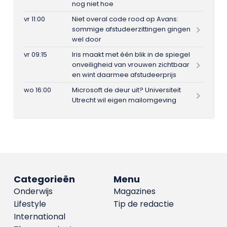
nog niet hoe
vr 11:00
Niet overal code rood op Avans:
sommige afstudeerzittingen gingen
wel door
vr 09:15
Iris maakt met één blik in de spiegel
onveiligheid van vrouwen zichtbaar
en wint daarmee afstudeerprijs
wo 16:00
Microsoft de deur uit? Universiteit
Utrecht wil eigen mailomgeving
Categorieën
Menu
Onderwijs
Magazines
Lifestyle
Tip de redactie
International