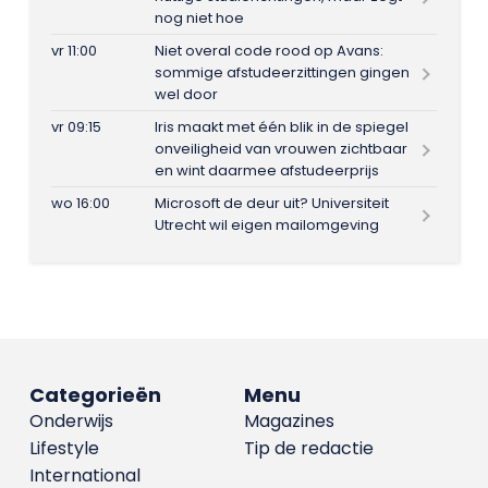
nog niet hoe
vr 11:00
Niet overal code rood op Avans:
sommige afstudeerzittingen gingen
wel door
vr 09:15
Iris maakt met één blik in de spiegel
onveiligheid van vrouwen zichtbaar
en wint daarmee afstudeerprijs
wo 16:00
Microsoft de deur uit? Universiteit
Utrecht wil eigen mailomgeving
Categorieën
Menu
Onderwijs
Magazines
Lifestyle
Tip de redactie
International