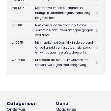
ma 10:15
Kabinet wil meer studenten in
nuttige studierichtingen, maar zegt
nog niet hoe
vr 11:00
Niet overal code rood op Avans:
sommige afstudeerzittingen gingen
wel door
vr 09:15
Iris maakt met één blik in de spiegel
onveiligheid van vrouwen zichtbaar
en wint daarmee afstudeerprijs
wo 16:00
Microsoft de deur uit? Universiteit
Utrecht wil eigen mailomgeving
Categorieën
Menu
Onderwijs
Magazines