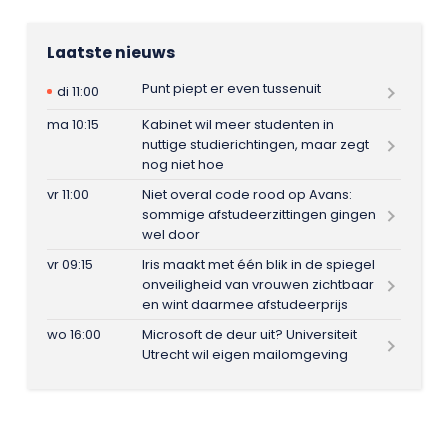
Laatste nieuws
Punt piept er even tussenuit
di 11:00
ma 10:15
Kabinet wil meer studenten in
nuttige studierichtingen, maar zegt
nog niet hoe
vr 11:00
Niet overal code rood op Avans:
sommige afstudeerzittingen gingen
wel door
vr 09:15
Iris maakt met één blik in de spiegel
onveiligheid van vrouwen zichtbaar
en wint daarmee afstudeerprijs
wo 16:00
Microsoft de deur uit? Universiteit
Utrecht wil eigen mailomgeving