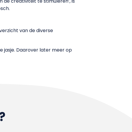
 de creativiteit te stimuleren’, is
osch.
verzicht van de diverse
 jasje. Daarover later meer op
?