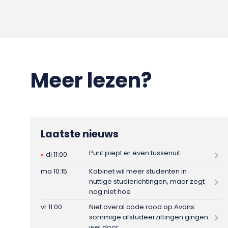
Meer lezen?
Laatste nieuws
Punt piept er even tussenuit
di 11:00
ma 10:15
Kabinet wil meer studenten in
nuttige studierichtingen, maar zegt
nog niet hoe
vr 11:00
Niet overal code rood op Avans:
sommige afstudeerzittingen gingen
wel door