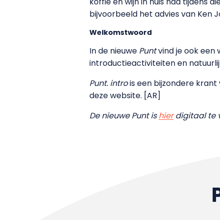
koffie en wijn in huis had tijdens 
bijvoorbeeld het advies van Ken 
Welkomstwoord
In de nieuwe
Punt
vind je ook een
introductieactiviteiten en natuurl
Punt. intro
is een bijzondere krant 
deze website. [AR]
De nieuwe Punt is
hier
digitaal te 