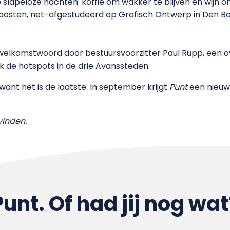
die slapeloze nachten: koffie om wakker te blijven en wijn om
Joosten, net-afgestudeerd op Grafisch Ontwerp in Den B
 welkomstwoord door bestuursvoorzitter Paul Rüpp, een o
ijk de hotspots in de drie Avanssteden.
want het is de laatste. In september krijgt
Punt
een nieuwe
vinden.
Punt. Of had jij nog wat