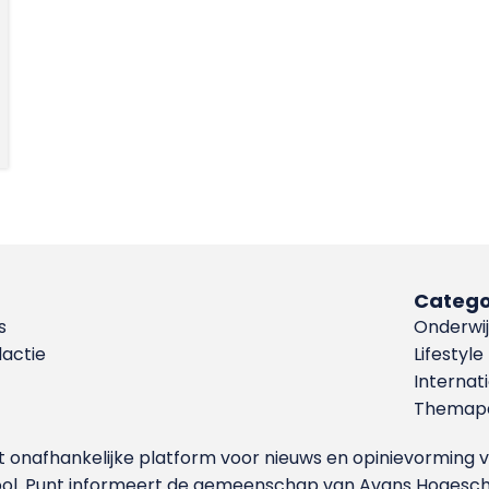
Catego
s
Onderwij
dactie
Lifestyle
Internat
Themapa
et onafhankelijke platform voor nieuws en opinievormin
ool. Punt informeert de gemeenschap van Avans Hogesch