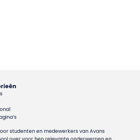
rieën
s
ional
gina’s
g voor studenten en medewerkers van Avans
ool over voor hen relevante onderwerpen en