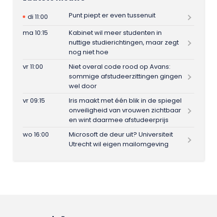
Punt piept er even tussenuit
di 11:00
ma 10:15
Kabinet wil meer studenten in
nuttige studierichtingen, maar zegt
nog niet hoe
vr 11:00
Niet overal code rood op Avans:
sommige afstudeerzittingen gingen
wel door
vr 09:15
Iris maakt met één blik in de spiegel
onveiligheid van vrouwen zichtbaar
en wint daarmee afstudeerprijs
wo 16:00
Microsoft de deur uit? Universiteit
Utrecht wil eigen mailomgeving