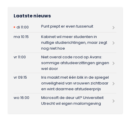
Laatste nieuws
Punt piept er even tussenuit
di 11:00
ma 10:15
Kabinet wil meer studenten in
nuttige studierichtingen, maar zegt
nog niet hoe
vr 11:00
Niet overal code rood op Avans:
sommige afstudeerzittingen gingen
wel door
vr 09:15
Iris maakt met één blik in de spiegel
onveiligheid van vrouwen zichtbaar
en wint daarmee afstudeerprijs
wo 16:00
Microsoft de deur uit? Universiteit
Utrecht wil eigen mailomgeving