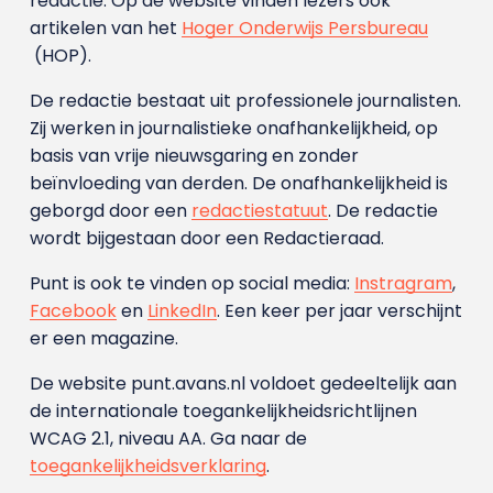
redactie. Op de website vinden lezers ook
artikelen van het
Hoger Onderwijs Persbureau
(HOP).
De redactie bestaat uit professionele journalisten.
Zij werken in journalistieke onafhankelijkheid, op
basis van vrije nieuwsgaring en zonder
beïnvloeding van derden. De onafhankelijkheid is
geborgd door een
redactiestatuut
. De redactie
wordt bijgestaan door een Redactieraad.
Punt is ook te vinden op social media:
Instragram
,
Facebook
en
LinkedIn
. Een keer per jaar verschijnt
er een magazine.
De website punt.avans.nl voldoet gedeeltelijk aan
de internationale toegankelijkheidsrichtlijnen
WCAG 2.1, niveau AA. Ga naar de
toegankelijkheidsverklaring
.