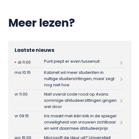
Meer lezen?
Laatste nieuws
Punt piept er even tussenuit
di 11:00
ma 10:15
Kabinet wil meer studenten in
nuttige studierichtingen, maar zegt
nog niet hoe
vr 11:00
Niet overal code rood op Avans:
sommige afstudeerzittingen gingen
wel door
vr 09:15
Iris maakt met één blik in de spiegel
onveiligheid van vrouwen zichtbaar
en wint daarmee afstudeerprijs
wo 16:00
Microsoft de deur uit? Universiteit