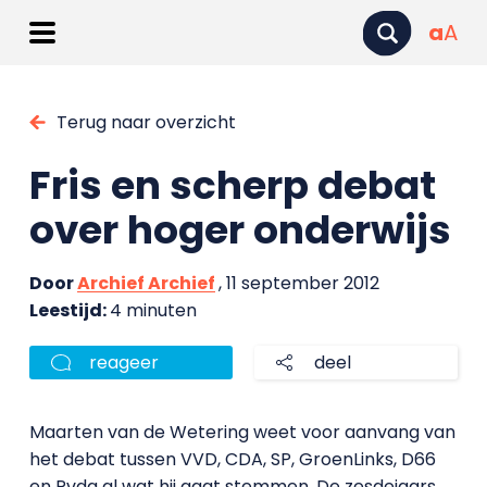
a
A
Terug naar overzicht
Fris en scherp debat
over hoger onderwijs
Door
Archief Archief
, 11 september 2012
Leestijd:
4 minuten
reageer
deel
Maarten van de Wetering weet voor aanvang van
het debat tussen VVD, CDA, SP, GroenLinks, D66
en Pvda al wat hij gaat stemmen. De zesdejaars