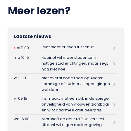
Meer lezen?
Laatste nieuws
Punt piept er even tussenuit
di 11:00
ma 10:15
Kabinet wil meer studenten in
nuttige studierichtingen, maar zegt
nog niet hoe
vr 11:00
Niet overal code rood op Avans:
sommige afstudeerzittingen gingen
wel door
vr 09:15
Iris maakt met één blik in de spiegel
onveiligheid van vrouwen zichtbaar
en wint daarmee afstudeerprijs
wo 16:00
Microsoft de deur uit? Universiteit
Utrecht wil eigen mailomgeving