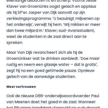
ellenlange debatten fit en scherp. Vooral Jesse
Klaver van GroenLinks oogst gelach en applaus
als hij SP’er Jasper van Dijk aanvalt op zijn
verkiezingsprogramma. ‘U bezuinigt miljoenen op
het onderwijs’, verwijt hij hem. ‘Wij mikken er meer
dan twee miljard in.’ Klaver, oud-Avansstudent,
weet de studenten in de zaal direct aan te
spreken.
Maar Van Dijk revancheert zich als hij de
GroenLinkser wat te drinken aanbiedt. ‘Doe maar
rustig en neem een glaasje water – dat is gratis’,
zegt hij na een goed getimede pauze. Opnieuw
gelach van de aanwezige studenten.
Meer vertrouwen
Ook de nieuwe D66-onderwijswoordvoerder Paul
van Meenen doet het goed in de zaal. Wanneer
het 56-jarige kandidaat-Kamerlid en oud-docent