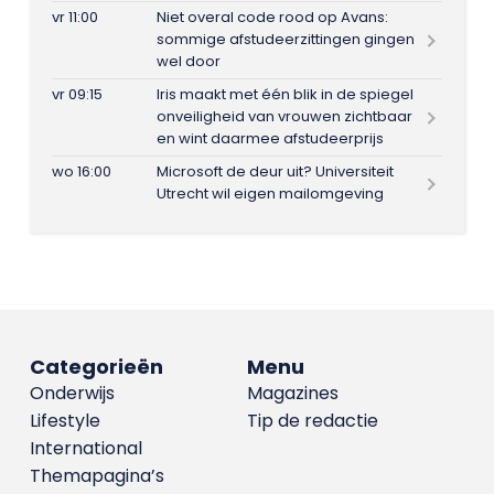
vr 11:00
Niet overal code rood op Avans:
sommige afstudeerzittingen gingen
wel door
vr 09:15
Iris maakt met één blik in de spiegel
onveiligheid van vrouwen zichtbaar
en wint daarmee afstudeerprijs
wo 16:00
Microsoft de deur uit? Universiteit
Utrecht wil eigen mailomgeving
Categorieën
Menu
Onderwijs
Magazines
Lifestyle
Tip de redactie
International
Themapagina’s