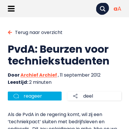
a
A
Terug naar overzicht
PvdA: Beurzen voor
techniekstudenten
Door
Archief Archief
, 11 september 2012
Leestijd:
2 minuten
reageer
deel
Als de PvdA in de regering komt, wil zij een
‘techniekpact’ sluiten met bedrijfsleven en
onderwijs.
Dit zou opleidingen in mbo, hbo en wo