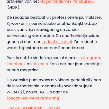
artikelen van het
Hoger Onderwijs Persbureau
(HOP).
De redactie bestaat uit professionele journalisten.
Zij werken in journalistieke onafhankelijkheid, op
basis van vrije nieuwsgaring en zonder
beïnvloeding van derden. De onafhankelijkheid is
geborgd door een
redactiestatuut
. De redactie
wordt bijgestaan door een Redactieraad.
Punt is ook te vinden op social media:
Instragram
,
Facebook
en
LinkedIn
. Een keer per jaar verschijnt
er een magazine.
De website punt.avans.nl voldoet gedeeltelijk aan
de internationale toegankelijkheidsrichtlijnen
WCAG 2.1, niveau AA. Ga naar de
toegankelijkheidsverklaring
.
Cookie instellingen
|
Cookies