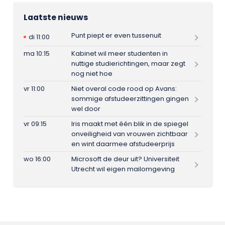
Laatste nieuws
Punt piept er even tussenuit
di 11:00
ma 10:15
Kabinet wil meer studenten in
nuttige studierichtingen, maar zegt
nog niet hoe
vr 11:00
Niet overal code rood op Avans:
sommige afstudeerzittingen gingen
wel door
vr 09:15
Iris maakt met één blik in de spiegel
onveiligheid van vrouwen zichtbaar
en wint daarmee afstudeerprijs
wo 16:00
Microsoft de deur uit? Universiteit
Utrecht wil eigen mailomgeving