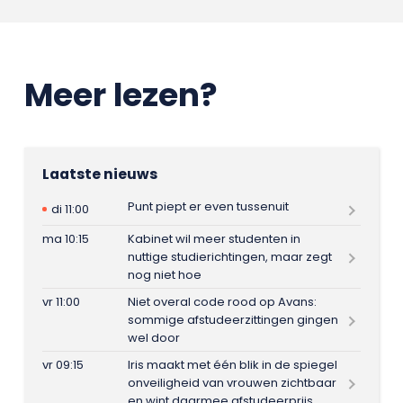
Meer lezen?
Laatste nieuws
Punt piept er even tussenuit
di 11:00
ma 10:15
Kabinet wil meer studenten in
nuttige studierichtingen, maar zegt
nog niet hoe
vr 11:00
Niet overal code rood op Avans:
sommige afstudeerzittingen gingen
wel door
vr 09:15
Iris maakt met één blik in de spiegel
onveiligheid van vrouwen zichtbaar
en wint daarmee afstudeerprijs