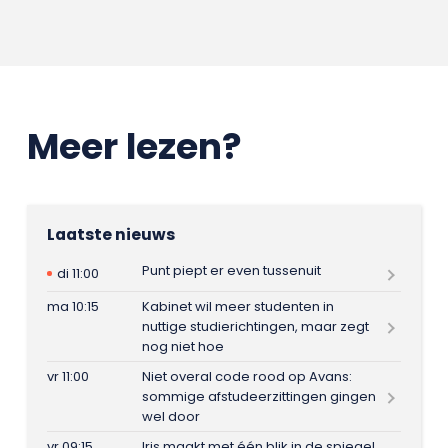
Meer lezen?
Laatste nieuws
Punt piept er even tussenuit
di 11:00
ma 10:15
Kabinet wil meer studenten in
nuttige studierichtingen, maar zegt
nog niet hoe
vr 11:00
Niet overal code rood op Avans:
sommige afstudeerzittingen gingen
wel door
vr 09:15
Iris maakt met één blik in de spiegel