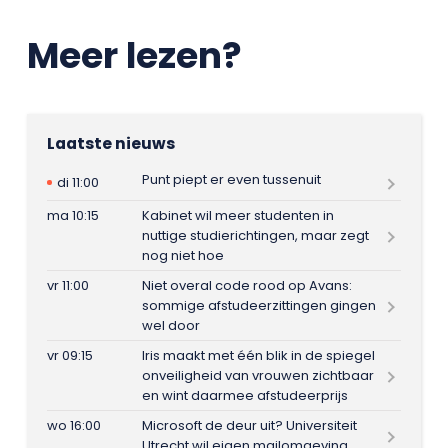
Meer lezen?
Laatste nieuws
Punt piept er even tussenuit
di 11:00
ma 10:15
Kabinet wil meer studenten in
nuttige studierichtingen, maar zegt
nog niet hoe
vr 11:00
Niet overal code rood op Avans:
sommige afstudeerzittingen gingen
wel door
vr 09:15
Iris maakt met één blik in de spiegel
onveiligheid van vrouwen zichtbaar
en wint daarmee afstudeerprijs
wo 16:00
Microsoft de deur uit? Universiteit
Utrecht wil eigen mailomgeving