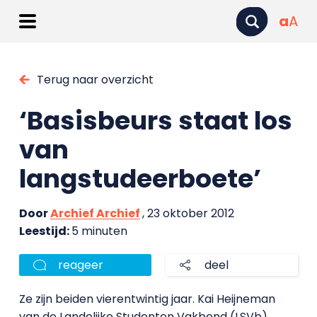
a
A
Terug naar overzicht
‘Basisbeurs staat los
van
langstudeerboete’
Door
Archief Archief
, 23 oktober 2012
Leestijd:
5 minuten
reageer
deel
Ze zijn beiden vierentwintig jaar. Kai Heijneman
van de Landelijke Studenten Vakbond (LSVb)